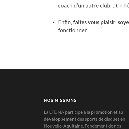
coach d’un autre club,…), n’h
Enfin,
faites vous plaisir
,
soye
fonctionner.
NOS MISSIONS
La LFDNA participe à la
promotion
et au
développement
des sports de disques en
Nouvelle-Aquitaine. Fondement de nos