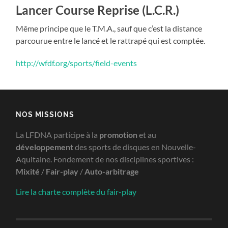
Lancer Course Reprise (L.C.R.)
Même principe que le T.M.A., sauf que c’est la distance
parcourue entre le lancé et le rattrapé qui est comptée.
http://wfdf.org/sports/field-events
NOS MISSIONS
La LFDNA participe à la
promotion
et au
développement
des sports de disques en Nouvelle-
Aquitaine. Fondement de nos disciplines sportives :
Mixité
/
Fair-play
/
Auto-arbitrage
Lire la charte complète du fair-play