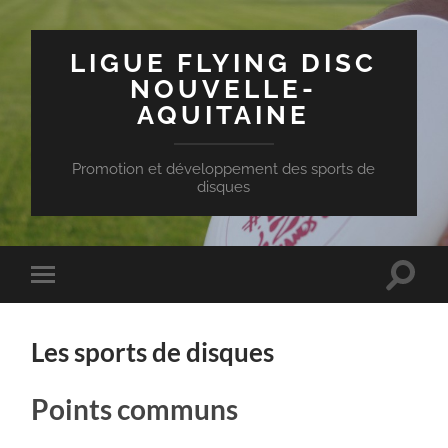
LIGUE FLYING DISC
NOUVELLE-
AQUITAINE
Promotion et développement des sports de
disques
Toggle
Toggle
search
mobile
field
menu
Les sports de disques
Points communs