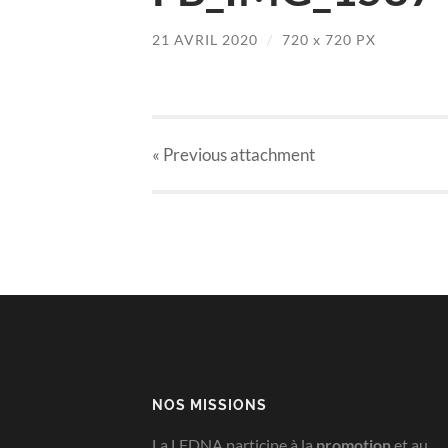
21 AVRIL 2020
/
720
x
720 PX
« Previous
attachment
NOS MISSIONS
La LFDNA participe à la
promotion
et au