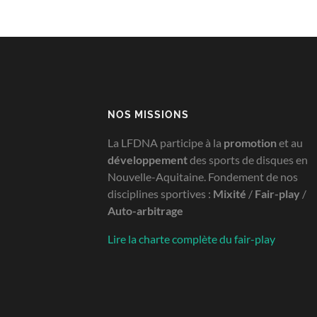
NOS MISSIONS
La LFDNA participe à la
promotion
et au
développement
des sports de disques en
Nouvelle-Aquitaine. Fondement de nos
disciplines sportives :
Mixité
/
Fair-play
/
Auto-arbitrage
Lire la charte complète du fair-play