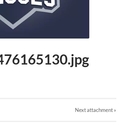
76165130.jpg
Next
attachment
»