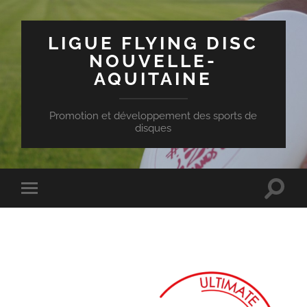
LIGUE FLYING DISC
NOUVELLE-
AQUITAINE
Promotion et développement des sports de
disques
Toggle
Toggle
search
mobile
field
menu