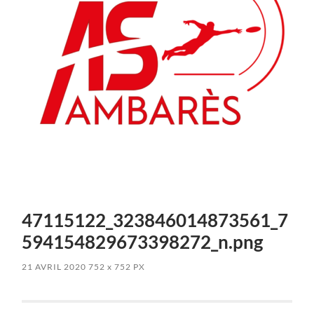
47115122_323846014873561_7
594154829673398272_n.png
21 AVRIL 2020
752
x
752 PX