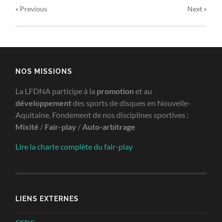
« Previous
Next
»
NOS MISSIONS
La LFDNA participe à la
promotion
et au
développement
des sports de disques en Nouvelle-
Aquitaine. Fondement de nos disciplines sportives :
Mixité
/
Fair-play
/
Auto-arbitrage
Lire la charte complète du fair-play
LIENS EXTERNES